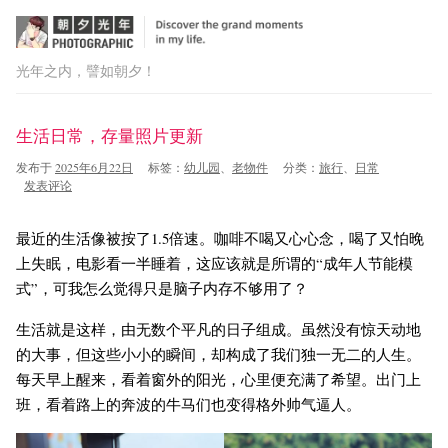
光年之内，譬如朝夕！
跳
生活日常，存量照片更新
至
正
发布于
2025年6月22日
标签：
幼儿园
、
老物件
分类：
旅行
、
日常
文
发表评论
最近的生活像被按了1.5倍速。咖啡不喝又心心念，喝了又怕晚
上失眠，电影看一半睡着，这应该就是所谓的“成年人节能模
式”，可我怎么觉得只是脑子内存不够用了？
生活就是这样，由无数个平凡的日子组成。虽然没有惊天动地
的大事，但这些小小的瞬间，却构成了我们独一无二的人生。
每天早上醒来，看着窗外的阳光，心里便充满了希望。出门上
班，看着路上的奔波的牛马们也变得格外帅气逼人。